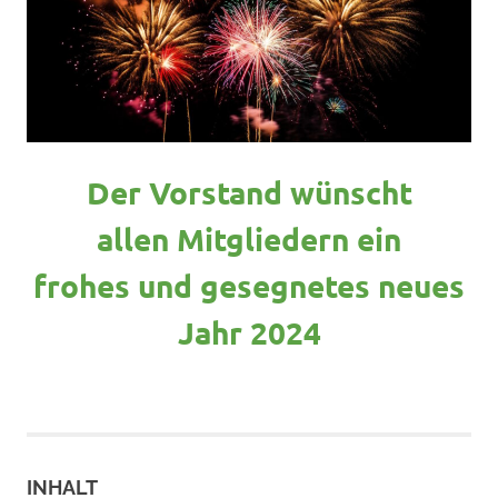
Der Vorstand wünscht
allen Mitgliedern ein
frohes und gesegnetes neues
Jahr 2024
INHALT