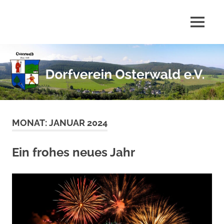
Zum
Inhalt
MENÜ
springen
Dorfverein
Osterwald
e.V.
MONAT:
JANUAR 2024
Ein frohes neues Jahr