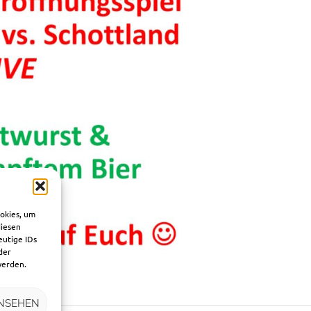
ookies, um
diesen
eutige IDs
der
werden.
NSEHEN